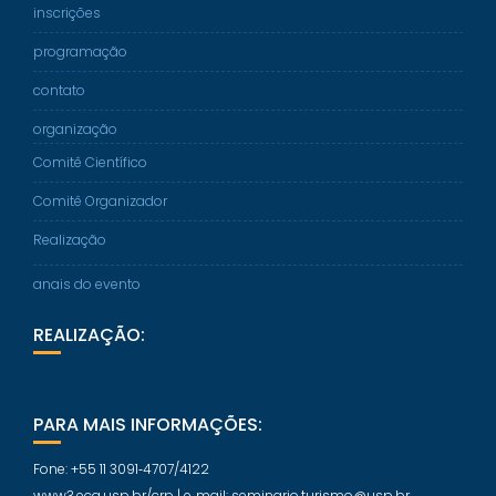
inscrições
programação
contato
organização
Comitê Científico
Comitê Organizador
Realização
anais do evento
REALIZAÇÃO:
PARA MAIS INFORMAÇÕES:
Fone: +55 11 3091‐4707/4122
www3.eca.usp.br/crp | e‐mail: seminario.turismo@usp.br